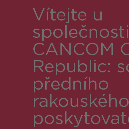
Vítejte u
společnost
CANCOM C
Republic: 
předního
rakouskéh
poskytovat