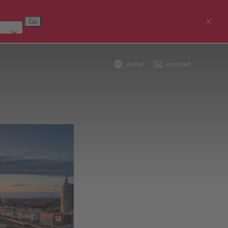
Země
Kontakt
Austria (Deutsch)
Germany (Deutsch)
Česká republika
Romania (Română)
Global (English)