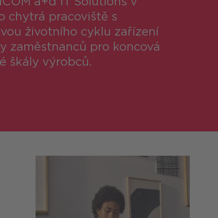
NCOM a+d IT Solutions v
ro chytrá pracoviště s
vou životního cyklu zařízení
by zaměstnanců pro koncová
ké škály výrobců.