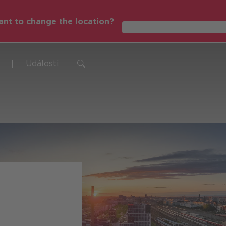
nt to change the location?
Global (English)
Události
ntní řízení spotřeby energie