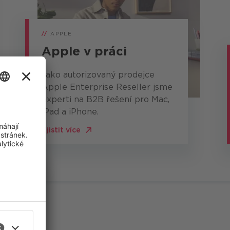
//
APPLE
Apple v práci
Jako autorizovaný prodejce
Apple Enterprise Reseller jsme
experti na B2B řešení pro Mac,
iPad a iPhone.
Zjistit více
i
ich zájmů.