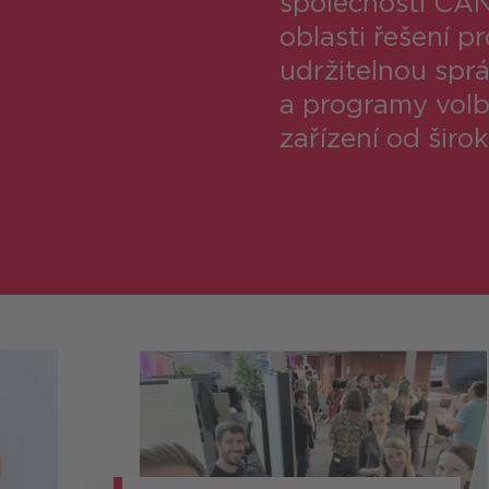
společnosti CA
oblasti řešení p
udržitelnou sprá
a programy vol
zařízení od širo