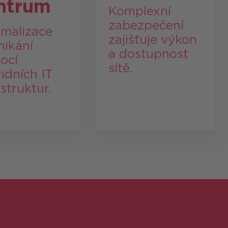
ntrum
Komplexní
zabezpečení
imalizace
zajišťuje výkon
nikání
a dostupnost
ocí
sítě.
idních IT
astruktur.