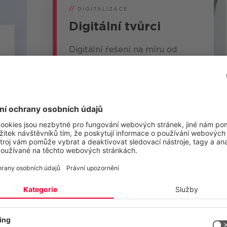
//
DIGITALIZACE
Digitální tvůrci
Digitální řešení na míru od
společnosti CANCOM Austria:
Šetřete čas a peníze díky
inovativním technologiím a
komplexním odborným
znalostem. ..
Zjistit více
10
si vašeho soukromí
vé stránky používají cookies a podobné technologie, abychom mohl
t a neustále zlepšovat naše služby a zobrazovat reklamy podle vaš