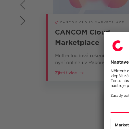
//
CANCOM CLOUD MARKETPLACE
CANCOM Cloud
Marketplace
Multi-cloudová řešení a služby
nyní online i v Rakousku.
Zjistit více
1
Vážíme 
Tyto webo
poskytova