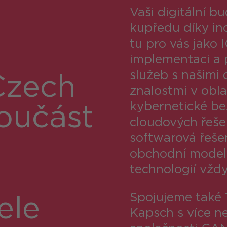
Vaši digitální 
kupředu díky in
tu pro vás jako 
i
implementaci a
zech
služeb s našimi
znalostmi v obla
součást
kybernetické bez
cloudových řešen
softwarová řeše
obchodní modely.
o
technologií vžd
ele
Spojujeme také 1
Kapsch s více ne