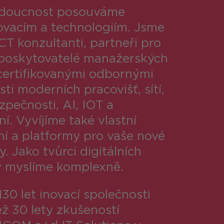
budoucnost posouváme
ovacím a technologiím. Jsme
ICT konzultanti, partneři pro
 poskytovatelé manažerských
 certifikovanými odbornými
sti moderních pracovišť, sítí,
pečnosti, AI, IOT a
í. Vyvíjíme také vlastní
ní a platformy pro vaše nové
 Jako tvůrci digitálních
y myslíme komplexně.
30 let inovací společnosti
ž 30 lety zkušeností