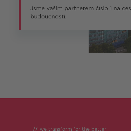
Jsme vaším partnerem číslo 1 na cest
budoucnosti.
we transform for the better