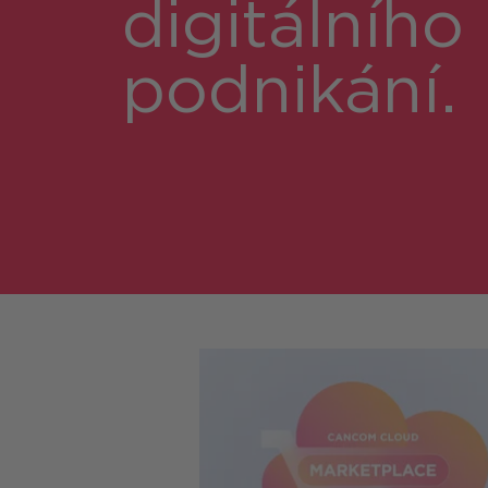
digitálního
podnikání.