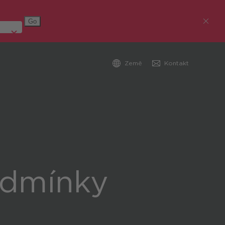
Země
Kontakt
Austria (Deutsch)
Germany (Deutsch)
Česká republika
Romania (Română)
odmínky
Global (English)