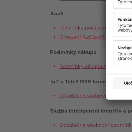
Svůj souh
XaaS
Ochrana os
Podmínky používání služby X
Omezení AzCBaaS
Podmínky nákupu
Podmínky nákupu společnost
IoT s Tele2 M2M konektivitou j
Dodatečná smlouva pro IoT s T
Služba inteligentní identity a 
Dodatečné obchodní podmínky 