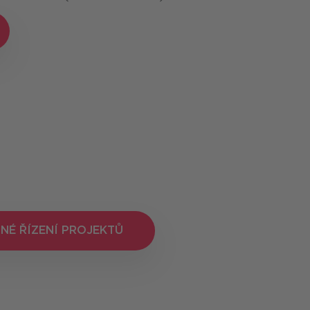
NÉ ŘÍZENÍ PROJEKTŮ
NÉ ŘÍZENÍ PROJEKTŮ