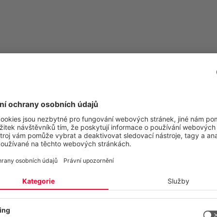
y
 pro služby SIP Trunk
si vašeho soukromí
atky
vé stránky používají cookies a podobné technologie, abychom mohl
užby SIP trunk
t a neustále zlepšovat naše služby a zobrazovat reklamy podle vaš