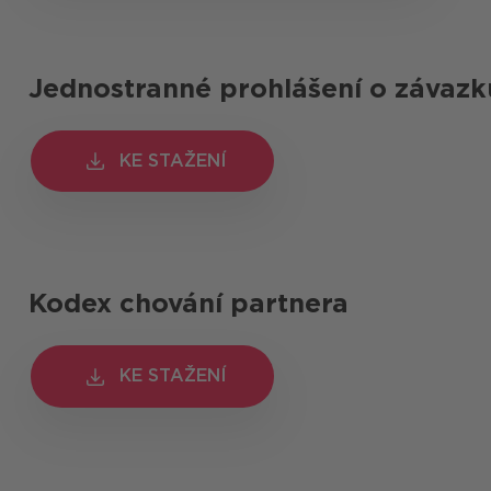
Jednostranné prohlášení o závazku
KE STAŽENÍ
KE STAŽENÍ
Kodex chování partnera
KE STAŽENÍ
KE STAŽENÍ