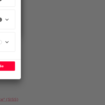
še
e" (SISS)