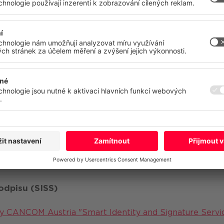
las můžete kdykoli s účinností do budoucna odvolat nebo změnit.
obních údajů
Impressum
aaS
Více
Odmítnout
Přijmout v
i CANCOM Austria AG
ako službou
ele2 M2M Connectivity as a Service
podpisu (SISS)
CANCOM Austria "Smart Identity and Signature Servic