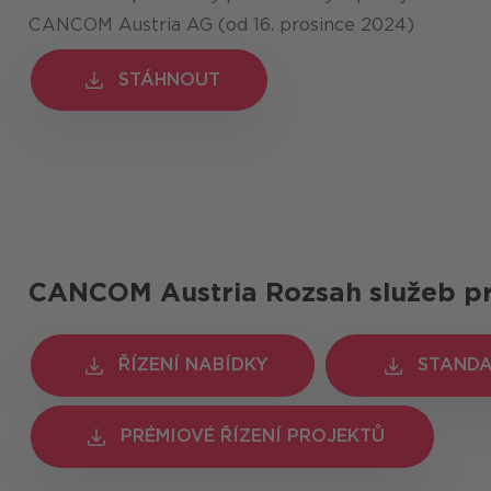
CANCOM Austria AG (od 16. prosince 2024)
STÁHNOUT
STÁHNOUT
CANCOM Austria Rozsah služeb p
ŘÍZENÍ NABÍDKY
ŘÍZENÍ NABÍDKY
STANDA
STANDA
PRÉMIOVÉ ŘÍZENÍ PROJEKTŮ
PRÉMIOVÉ ŘÍZENÍ PROJEKTŮ