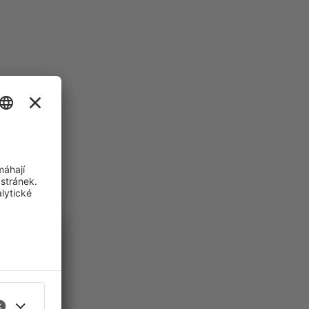
i
ich zájmů.