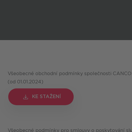
Všeobecné obchodní podmínky společnosti CANCOM
(od 01.01.2024)
KE STAŽENÍ
KE STAŽENÍ
Všeobecné podmínky pro smlouvy o poskytování slu