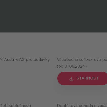
 Austria AG pro dodávky
Všeobecné softwarové p
(od 01.08.2024)
STÁHNOUT
STÁHNOUT
žeb společnosti
Doplňková dohoda o zadáv