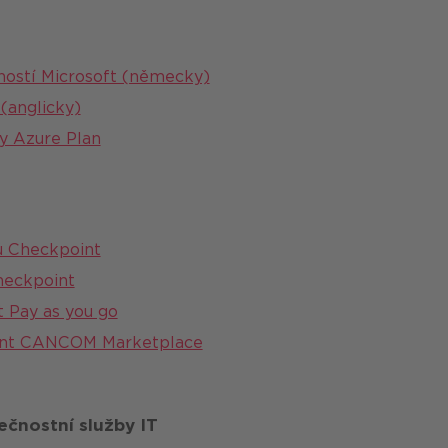
ností Microsoft (německy)
(anglicky)
y Azure Plan
ů Checkpoint
heckpoint
 Pay as you go
oint CANCOM Marketplace
ečnostní služby IT