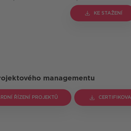
KE STAŽENÍ
KE STAŽENÍ
rojektového managementu
RDNÍ ŘÍZENÍ PROJEKTŮ
RDNÍ ŘÍZENÍ PROJEKTŮ
CERTIFIKOVA
CERTIFIKOVA