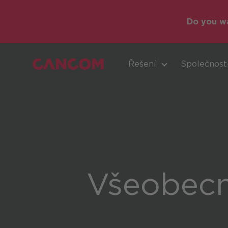
Do you wa
Řešení
Společnost
Intelige
Všeobec