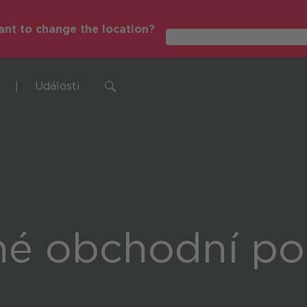
nt to change the location?
Global (English)
Události
ntní řízení spotřeby energie
né obchodní p