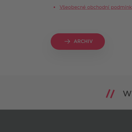
Všeobecné obchodní podmínky p
ARCHIV
ARCHIV